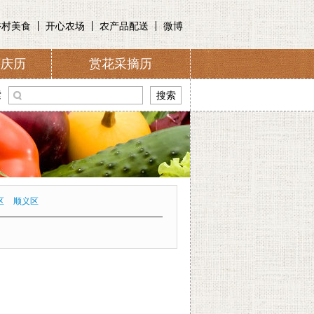
乡村美食
开心农场
农产品配送
微博
节庆历
赏花采摘历
介
索
区
顺义区