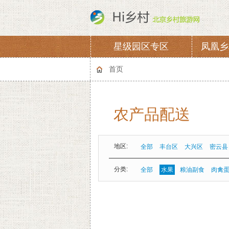
星级园区专区
凤凰乡
协会章程
会费
首页
农产品配送
地区:
全部
丰台区
大兴区
密云县
分类:
全部
水果
粮油副食
肉禽