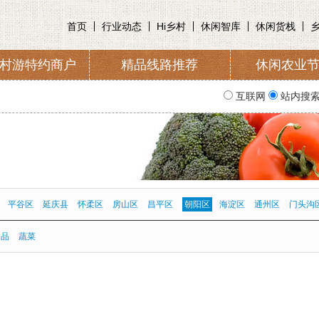
首页
行业动态
Hi乡村
休闲智库
休闲货栈
村游特约商户
精品线路推荐
休闲农业
收取及管理
入会申请
协会简
互联网
站内搜
平谷区
延庆县
怀柔区
房山区
昌平区
朝阳区
海淀区
通州区
门头沟
蛋品
蔬菜