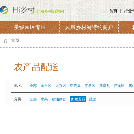
首页
行业
星级园区专区
凤凰乡村游特约商户
协会章程
会费收取及管理
首页
农产品配送
地区:
全部
丰台区
大兴区
密云县
平谷区
延庆县
怀柔区
房
分类:
全部
水果
粮油副食
肉禽蛋品
蔬菜